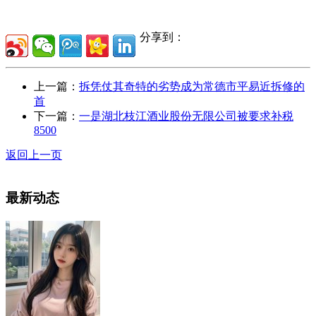
分享到：
上一篇：
拆凭仗其奇特的劣势成为常德市平易近拆修的
首
下一篇：
一是湖北枝江酒业股份无限公司被要求补税
8500
返回上一页
最新动态