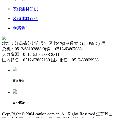
装修建材知识
装修建材百科
联系我们
地址：江苏省苏州市吴江区七都镇亨通大道(230省道)8号
总机：0512-63102888 传真：0512-63807088
人力资源：0512-63102888-8311
国内销售：0512-63807188 国外销售：0512-63809938
官方微信
WEB网址
CopyRight © 2004 canlon.com.cn. All Rights Reserved.江苏J9国