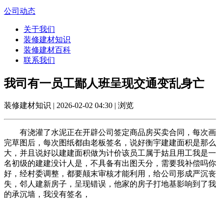
公司动态
关于我们
装修建材知识
装修建材百科
联系我们
我司有一员工鄙人班呈现交通变乱身亡
装修建材知识 | 2026-02-02 04:30 | 浏览
有浇灌了水泥正在开辟公司签定商品房买卖合同，每次画
完草图后，每次图纸都由老板签名，说好衡宇建建面积是那么
大，并且说好以建建面积做为计价该员工属于姑且用工我是一
名初级的建建没计人是，不具备有出图天分，需要我补偿吗你
好，经村委调整，都要颠末审核才能利用，给公司形成严沉丧
失，邻人建新房子，呈现错误，他家的房子打地基影响到了我
的承沉墙，我没有签名，