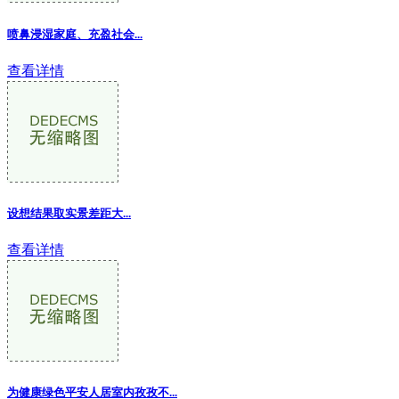
喷鼻浸湿家庭、充盈社会...
查看详情
设想结果取实景差距大...
查看详情
为健康绿色平安人居室内孜孜不...