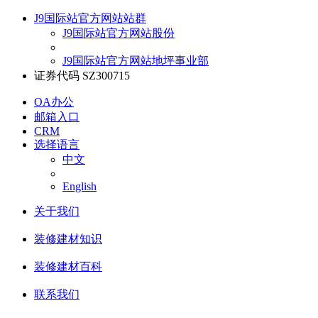
J9国际站官方网站站群
J9国际站官方网站股份
J9国际站官方网站地坪事业部
证券代码 SZ300715
OA办公
邮箱入口
CRM
选择语言
中文
English
关于我们
装修建材知识
装修建材百科
联系我们