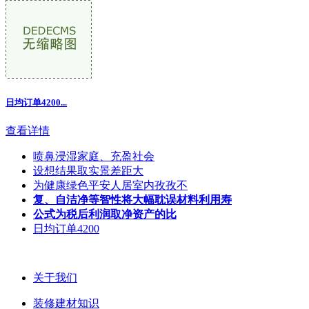
日均订单4200...
查看详情
喷鼻浸湿家庭、充盈社会
设想结果取实景差距大
为健康绿色平安人居室内孜孜不
复、自洁净等智性将大幅耽误材料利用寿
公式为税后利润取净资产的比
日均订单4200
关于我们
装修建材知识