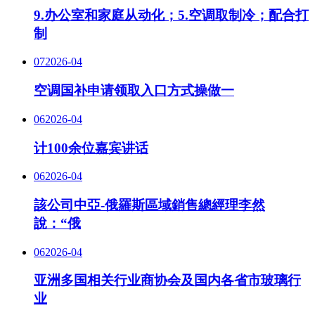
9.办公室和家庭从动化；5.空调取制冷；配合打
制
07
2026-04
空调国补申请领取入口方式操做一
06
2026-04
计100余位嘉宾讲话
06
2026-04
該公司中亞-俄羅斯區域銷售總經理李然
說：“俄
06
2026-04
亚洲多国相关行业商协会及国内各省市玻璃行
业