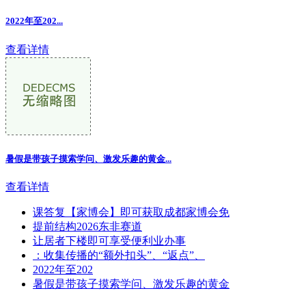
2022年至202...
查看详情
暑假是带孩子摸索学问、激发乐趣的黄金...
查看详情
课答复【家博会】即可获取成都家博会免
提前结构2026东非赛道
让居者下楼即可享受便利业办事
：收集传播的“额外扣头”、“返点”、
2022年至202
暑假是带孩子摸索学问、激发乐趣的黄金