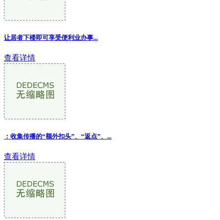
让居者下楼即可享受便利业办事...
查看详情
：收集传播的“额外扣头”、“返点”、...
查看详情