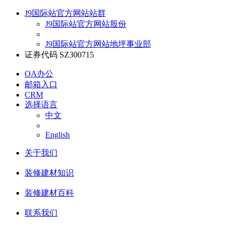
J9国际站官方网站站群
J9国际站官方网站股份
J9国际站官方网站地坪事业部
证券代码 SZ300715
OA办公
邮箱入口
CRM
选择语言
中文
English
关于我们
装修建材知识
装修建材百科
联系我们