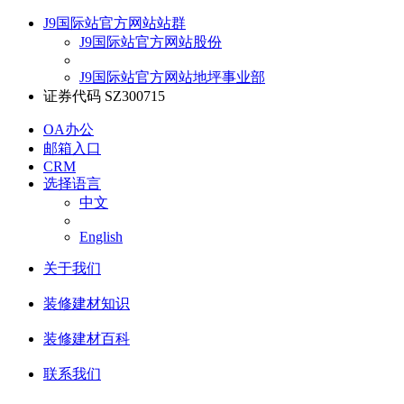
J9国际站官方网站站群
J9国际站官方网站股份
J9国际站官方网站地坪事业部
证券代码 SZ300715
OA办公
邮箱入口
CRM
选择语言
中文
English
关于我们
装修建材知识
装修建材百科
联系我们