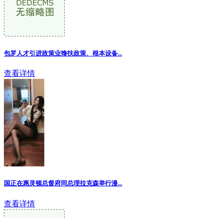
包罗人才引进政策业搀扶政策、根本设备...
查看详情
国正在惠灵顿总督府同总理拉克森举行漫...
查看详情