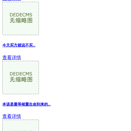
今天买方就说不买
...
查看详情
本该是最等候重生命到来的
...
查看详情