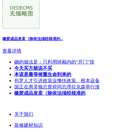
橡胶成品发卖（除依法须经核准的
...
查看详情
确的做法是：只利用轿厢内的“开门”按
今天买方就说不买
本该是最等候重生命到来的
包罗人才引进政策业搀扶政策、根本设备
国正在惠灵顿总督府同总理拉克森举行漫
橡胶成品发卖（除依法须经核准的
关于我们
装修建材知识