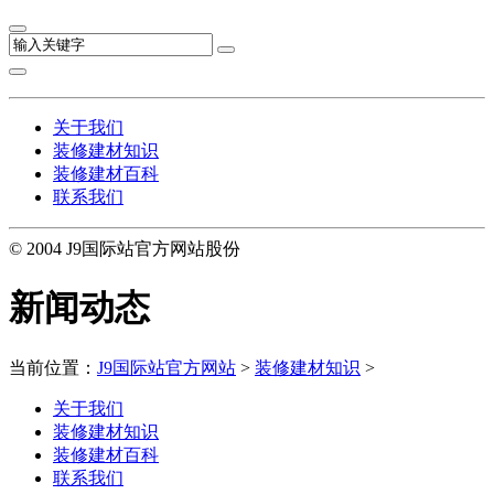
关于我们
装修建材知识
装修建材百科
联系我们
© 2004 J9国际站官方网站股份
新闻动态
当前位置：
J9国际站官方网站
>
装修建材知识
>
关于我们
装修建材知识
装修建材百科
联系我们