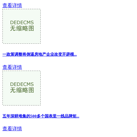
查看详情
一政策调整将倒逼房地产企业改变开辟模...
查看详情
五年深耕堆集的500多个国表里一线品牌矩
...
查看详情