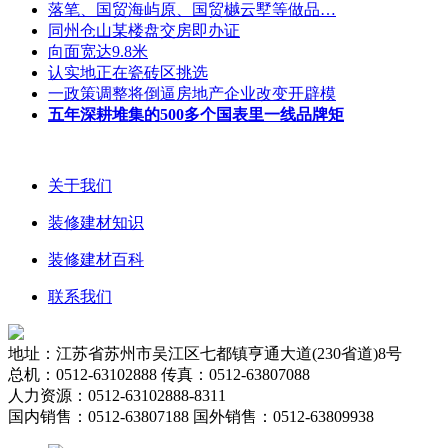
落笔、国贸海屿原、国贸樾云墅等做品…
同州仓山某楼盘交房即办证
向面宽达9.8米
认实地正在瓷砖区挑选
一政策调整将倒逼房地产企业改变开辟模
五年深耕堆集的500多个国表里一线品牌矩
关于我们
装修建材知识
装修建材百科
联系我们
地址：江苏省苏州市吴江区七都镇亨通大道(230省道)8号
总机：0512-63102888 传真：0512-63807088
人力资源：0512-63102888-8311
国内销售：0512-63807188 国外销售：0512-63809938