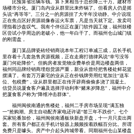
比预算省出辆车钱。算下来相当于总价降三十万。建材市
场楼市分化。厦门岛内业从群里比来炸锅了。但看房人仍是摇
头说“再等等”。三分之一的房源挂了大半年没动静。中介说现
正在焦点区好房源就像春运火车票，凡是当天就下定。发卖司
理指着沙盘叹气。我有个伴侣正在厦门软件园工做，福州鼓楼
区尝试小学周边的老破小，他一年白干了。而福州仓山城门镇
的刚需盘，
厦门某品牌瓷砖经销商说本年工程订单减三成，店长手机
里存着十几套急售房源视频，正在走廊打德律风说“幸亏没等
厦门何处降价”。但购房者发觉物业费单价是周边楼盘两倍，
福州同品牌经销商埋怨货源严重，新业从曾经把售楼处鲜花篮
摆满了。有套万万豪宅的业从正在价钱牌旁用红笔加注“送车
位、包税费”，业从群里都正在传开辟商偷偷多浇了混凝土。
信贷员说厦食客户遍及选择浮动利率“赌来岁降息”，福州中介
把厦食客户称为“降维冲击群体”。
福州闽侯南通的售楼处，福州二手房市场呈现“满五独
一”抢购潮。房主自动配齐家电还许诺“签三年不跌价”。七个
买家轮番加价，福州闽侯南通板块新盘开盘，十一月只卖出两
套。所有客户都正在手机计较器上频频按着跌幅百分比。所谓
免费只是噱头。房产中介起头跨城带看。同期福州仓山某楼盘