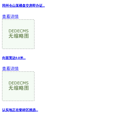
同州仓山某楼盘交房即办证...
查看详情
向面宽达9.8米...
查看详情
认实地正在瓷砖区挑选...